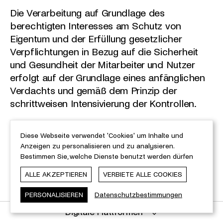
Die Verarbeitung auf Grundlage des
berechtigten Interesses am Schutz von
Eigentum und der Erfüllung gesetzlicher
Verpflichtungen in Bezug auf die Sicherheit
und Gesundheit der Mitarbeiter und Nutzer
erfolgt auf der Grundlage eines anfänglichen
Verdachts und gemäß dem Prinzip der
schrittweisen Intensivierung der Kontrollen.
6. Überwachung
Diese Webseite verwendet 'Cookies' um Inhalte und
Anzeigen zu personalisieren und zu analysieren.
Bestimmen Sie, welche Dienste benutzt werden dürfen
Die Videoüberwachung wird innerhalb der
Räumlichkeiten und außerhalb der MNAHA-
ALLE AKZEPTIEREN
VERBIETE ALLE COOKIES
Standorte durchgeführt.
PERSONALISIEREN
Datenschutzbestimmungen
Digitale Plattformen
Überwachung der Innenräume und der