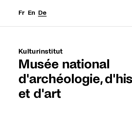
Zum Inhalt springen
Cookie-Einstellungen
Fr
En
De
Kulturinstitut
Musée national
d'archéologie, d'his
et d'art